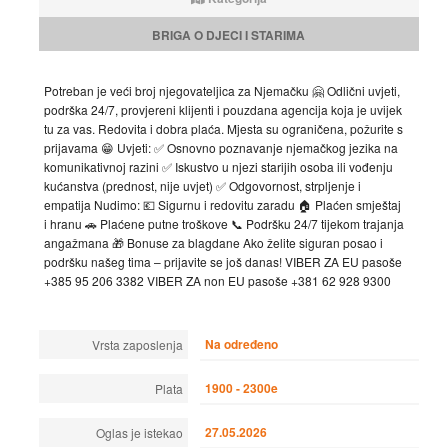
BRIGA O DJECI I STARIMA
Potreban je veći broj njegovateljica za Njemačku 🤗 Odlični uvjeti,
podrška 24/7, provjereni klijenti i pouzdana agencija koja je uvijek
tu za vas. Redovita i dobra plaća. Mjesta su ograničena, požurite s
prijavama 😁 Uvjeti: ✅ Osnovno poznavanje njemačkog jezika na
komunikativnoj razini ✅ Iskustvo u njezi starijih osoba ili vođenju
kućanstva (prednost, nije uvjet) ✅ Odgovornost, strpljenje i
empatija Nudimo: 💶 Sigurnu i redovitu zaradu 🏠 Plaćen smještaj
i hranu 🚗 Plaćene putne troškove 📞 Podršku 24/7 tijekom trajanja
angažmana 🎁 Bonuse za blagdane Ako želite siguran posao i
podršku našeg tima – prijavite se još danas! VIBER ZA EU pasoše
+385 95 206 3382 VIBER ZA non EU pasoše +381 62 928 9300
Na određeno
Vrsta zaposlenja
1900 - 2300e
Plata
27.05.2026
Oglas je istekao