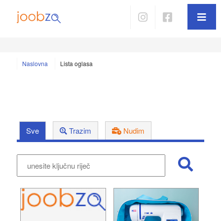
Naslovna
Lista oglasa
Sve
Trazim
Nudim