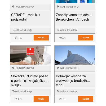
INOSTRANSTVO
INOSTRANSTVO
CERADE - radnik u
Zapošljavamo krojače u
proizvodnji
Bergkirchen i Arnbach
Tekstilna industrija
Tekstilna industrija
31.10.
04.05.
NUDIM
NUDIM
INOSTRANSTVO
INOSTRANSTVO
Slovačka: Nudimo posao
Dobavljaci/osobe za
u perionici (krojač, šivač,
proizvodnju brodskih
švalja)
tendi
Tekstilna industrija
Tekstilna industrija
21.02.
23.01.
NUDIM
NUDIM