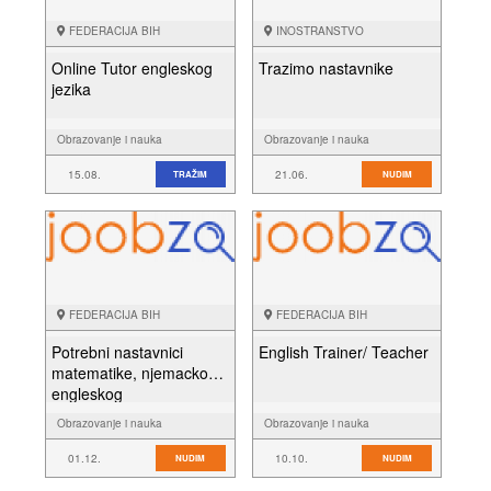
FEDERACIJA BIH
INOSTRANSTVO
Online Tutor engleskog
Trazimo nastavnike
jezika
Obrazovanje i nauka
Obrazovanje i nauka
15.08.
21.06.
TRAŽIM
NUDIM
FEDERACIJA BIH
FEDERACIJA BIH
Potrebni nastavnici
English Trainer/ Teacher
matematike, njemackog i
engleskog
Obrazovanje i nauka
Obrazovanje i nauka
01.12.
10.10.
NUDIM
NUDIM