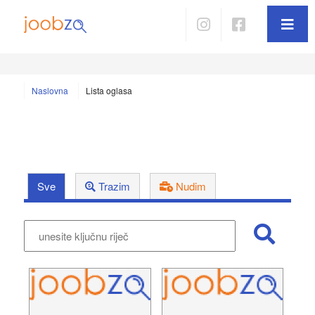
Naslovna
Lista oglasa
Sve
Trazim
Nudim