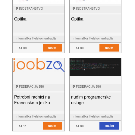
INOSTRANSTVO
INOSTRANSTVO
Optika
Optika
Informatika i telekomunikacije
Informatika i telekomunikacije
14.09.
14.09.
NUDIM
NUDIM
FEDERACIJA BIH
FEDERACIJA BIH
Potrebni radnici na
nudim programerske
Francuskom jeziku
usluge
Informatika i telekomunikacije
Informatika i telekomunikacije
14.11.
14.09.
NUDIM
TRAŽIM