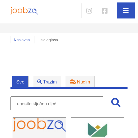
Naslovna
Lista oglasa
Sve
Trazim
Nudim