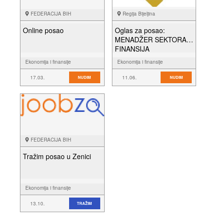
FEDERACIJA BIH
Regija Bijeljina
Online posao
Oglas za posao:
MENADŽER SEKTORA
FINANSIJA
Ekonomija i finansije
Ekonomija i finansije
17.03.
11.06.
NUDIM
NUDIM
FEDERACIJA BIH
Tražim posao u Zenici
Ekonomija i finansije
13.10.
TRAŽIM