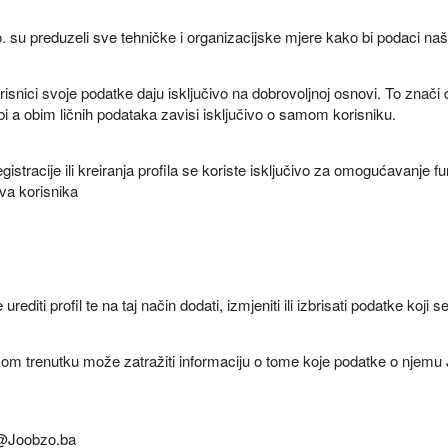
su preduzeli sve tehničke i organizacijske mjere kako bi podaci naših
risnici svoje podatke daju isključivo na dobrovoljnoj osnovi. To znači
bi a obim ličnih podataka zavisi isključivo o samom korisniku.
gistracije ili kreiranja profila se koriste isključivo za omogućavanje 
va korisnika
diti profil te na taj način dodati, izmjeniti ili izbrisati podatke koji 
m trenutku može zatražiti informaciju o tome koje podatke o njemu Jo
a@Joobzo.ba