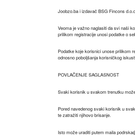
Joobzo.ba i izdavač BSG Fincons d.o.o. 
Veoma je važno naglasiti da svi naši ko
prilikom registracije unosi podatke o se
Podatke koje korisnici unose prilikom re
odnosno poboljšanja korisničkog iskust
POVLAČENJE SAGLASNOST
Svaki korisnik u svakom trenutku može ure
Pored navedenog svaki korisnik u svako
te zatražiti njihovo brisanje.
Isto može uraditi putem maila podrsk