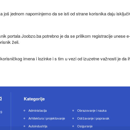
ka još jednom napominjemo da se isti od strane korisnika daju isključi
isnik portala Joobzo.ba potrebno je da se prilikom registracije unese e
isnik želi.
korisničkog imena i lozinke i s tim u vezi od izuzetne važnosti je da i
Kategorije
Administacija
Obrazovanje i nauka
49
Arhitektura i projektovanje
Održavanje i popravak
Autoindustrija
Osiguranje