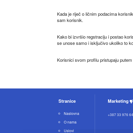
Kada je riječ o ličnim podacima korisni
sam korisnik.
Kako bi izvršio regstraciju i postao kor
se unose samo i isključivo ukoliko to kor
Korisnici svom profilu pristupaju putem 
Stranice
Marketing
Naslovna
+387 33 976 6
O nama
Uslovi