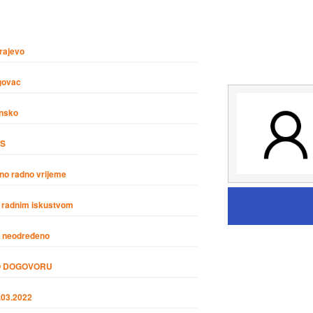
rajevo
govac
nsko
SS
no radno vrijeme
 radnim iskustvom
 neodređeno
O DOGOVORU
.03.2022