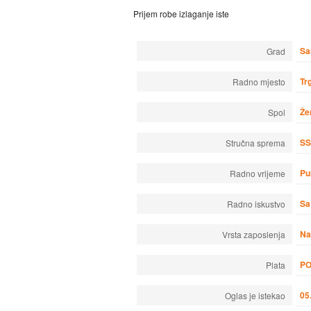
Prijem robe izlaganje iste
Sa
Grad
Tr
Radno mjesto
Že
Spol
S
Stručna sprema
Pu
Radno vrijeme
Sa
Radno iskustvo
Na
Vrsta zaposlenja
P
Plata
05
Oglas je istekao