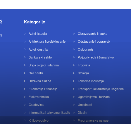
Kategorije
Administacija
Obrazovanje i nauka
49
Arhitektura i projektovanje
Održavanje i popravak
Autoindustrija
Osiguranje
Bankarski sektor
Poljoprivreda i šumarstvo
Briga o djeci i starima
Trgovina
Call centri
Stolarija
Državna služba
Tekstilna industrija
Ekonomija i finansije
Transport, skladištenje i logistika
Elektrotehnika
Ugostiteljstvo i turizam
Građevina
Umjetnost
Informatika i telekomunikacije
Dizajn
Knjigovodstvo
Programerske usluge
Ljepota i zdravlje
Zdravstvo i farmacija