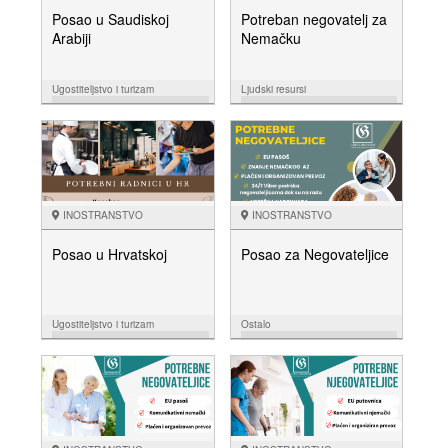
Posao u Saudiskoj
Potreban negovatelj za
Arabiji
Nemačku
Ugostiteljstvo i turizam
Ljudski resursi
23.05.
16.05.
NUDIM
NUDIM
INOSTRANSTVO
INOSTRANSTVO
Posao u Hrvatskoj
Posao za Negovateljice
Ugostiteljstvo i turizam
Ostalo
10.04.
14.02.
NUDIM
NUDIM