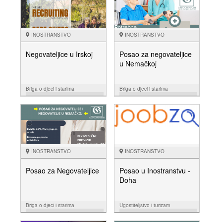
INOSTRANSTVO
INOSTRANSTVO
Negovateljice u Irskoj
Posao za negovateljice
u Nemačkoj
Briga o djeci i starima
Briga o djeci i starima
10.05.
25.04.
NUDIM
NUDIM
INOSTRANSTVO
INOSTRANSTVO
Posao za Negovateljice
Posao u Inostranstvu -
Doha
Briga o djeci i starima
Ugostiteljstvo i turizam
13.04.
04.04.