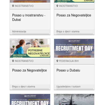
INOSTRANSTVO
INOSTRANSTVO
Posao u inostranstvu -
Posao za Negovateljice
Dubai
Administacija
Briga o djeci i starima
11.08.
27.07.
NUDIM
NUDIM
INOSTRANSTVO
FEDERACIJA BIH
Posao za Negovateljice
Posao u Dubaiu
Briga o djeci i starima
Ugostiteljstvo i turizam
25.07.
14.07.
NUDIM
NUDIM