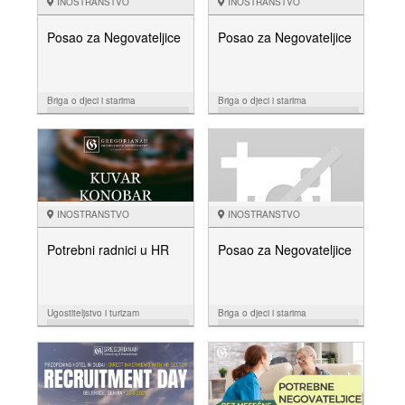
INOSTRANSTVO
INOSTRANSTVO
Posao za Negovateljice
Posao za Negovateljice
Briga o djeci i starima
Briga o djeci i starima
19.01.
15.11.
NUDIM
NUDIM
INOSTRANSTVO
INOSTRANSTVO
Potrebni radnici u HR
Posao za Negovateljice
Ugostiteljstvo i turizam
Briga o djeci i starima
29.09.
29.09.
NUDIM
NUDIM