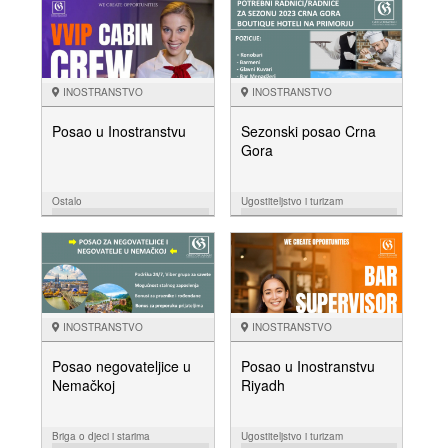
NUDIM
NUDIM
INOSTRANSTVO
INOSTRANSTVO
Posao u Inostranstvu
Sezonski posao Crna
Gora
Ostalo
Ugostiteljstvo i turizam
03.03.
03.03.
NUDIM
NUDIM
INOSTRANSTVO
INOSTRANSTVO
Posao negovateljice u
Posao u Inostranstvu
Nemačkoj
Riyadh
Briga o djeci i starima
Ugostiteljstvo i turizam