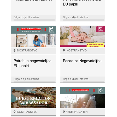
EU papiri
Briga o djeci i starima
Briga o djeci i starima
15.08.
01.08.
NUDIM
NUDIM
INOSTRANSTVO
INOSTRANSTVO
Potrebna negovateljica
Posao za Negovateljice
EU papiri
Briga o djeci i starima
Briga o djeci i starima
16.07.
30.05.
NUDIM
NUDIM
INOSTRANSTVO
FEDERACIJA BIH