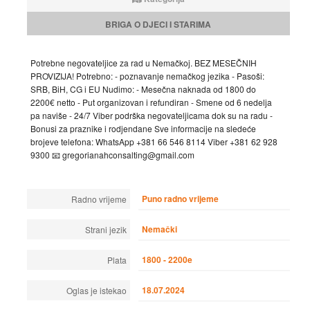
BRIGA O DJECI I STARIMA
Potrebne negovateljice za rad u Nemačkoj. BEZ MESEČNIH
PROVIZIJA! Potrebno: - poznavanje nemačkog jezika - Pasoši:
SRB, BiH, CG i EU Nudimo: - Mesečna naknada od 1800 do
2200€ netto - Put organizovan i refundiran - Smene od 6 nedelja
pa naviše - 24/7 Viber podrška negovateljicama dok su na radu -
Bonusi za praznike i rodjendane Sve informacije na sledeće
brojeve telefona: WhatsApp +381 66 546 8114 Viber +381 62 928
9300 📧 gregorianahconsalting@gmail.com
Puno radno vrijeme
Radno vrijeme
Nemački
Strani jezik
1800 - 2200e
Plata
18.07.2024
Oglas je istekao