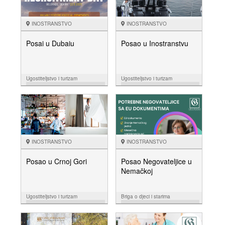
INOSTRANSTVO
INOSTRANSTVO
Posai u Dubaiu
Posao u Inostranstvu
Ugostiteljstvo i turizam
Ugostiteljstvo i turizam
05.07.
08.06.
NUDIM
NUDIM
INOSTRANSTVO
INOSTRANSTVO
Posao u Crnoj Gori
Posao Negovateljice u
Nemačkoj
Ugostiteljstvo i turizam
Briga o djeci i starima
08.06.
25.05.
NUDIM
NUDIM