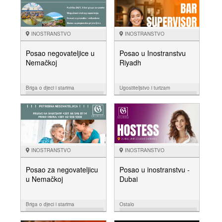
INOSTRANSTVO
INOSTRANSTVO
Posao negovateljice u
Posao u Inostranstvu
Nemačkoj
Riyadh
Briga o djeci i starima
Ugostiteljstvo i turizam
14.02.
14.02.
NUDIM
NUDIM
INOSTRANSTVO
INOSTRANSTVO
Posao za negovateljicu
Posao u inostranstvu -
u Nemačkoj
Dubai
Briga o djeci i starima
Ostalo
27.01.
10.01.