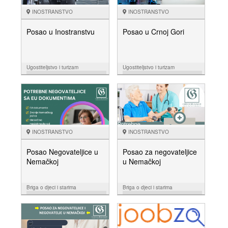
INOSTRANSTVO
INOSTRANSTVO
Posao u Inostranstvu
Posao u Crnoj Gori
Ugostiteljstvo i turizam
Ugostiteljstvo i turizam
08.06.
08.06.
NUDIM
NUDIM
INOSTRANSTVO
INOSTRANSTVO
Posao Negovateljice u
Posao za negovateljice
Nemačkoj
u Nemačkoj
Briga o djeci i starima
Briga o djeci i starima
25.05.
25.04.
NUDIM
NUDIM