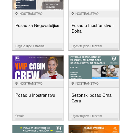
INOSTRANSTVO
INOSTRANSTVO
Posao za Negovateljice
Posao u Inostranstvu -
Doha
Briga o djeci i starima
Ugostiteljstvo i turizam
13.04.
04.04.
NUDIM
NUDIM
INOSTRANSTVO
INOSTRANSTVO
Posao u Inostranstvu
Sezonski posao Crna
Gora
Ostalo
Ugostiteljstvo i turizam
03.03.
03.03.
NUDIM
NUDIM