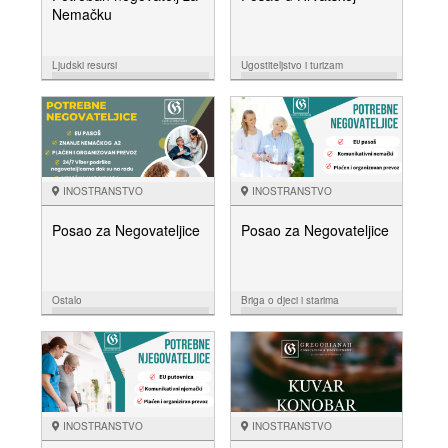
Nemačku
Ljudski resursi
Ugostiteljstvo i turizam
16.05.
10.04.
NUDIM
NUDIM
INOSTRANSTVO
INOSTRANSTVO
Posao za Negovateljice
Posao za Negovateljice
Ostalo
Briga o djeci i starima
14.02.
19.01.
NUDIM
NUDIM
INOSTRANSTVO
INOSTRANSTVO