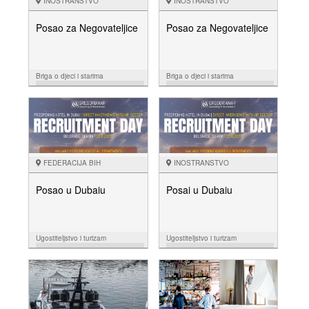
INOSTRANSTVO
INOSTRANSTVO
Posao za Negovateljice
Posao za Negovateljice
Briga o djeci i starima
Briga o djeci i starima
27.07.
25.07.
NUDIM
NUDIM
FEDERACIJA BIH
INOSTRANSTVO
Posao u Dubaiu
Posai u Dubaiu
Ugostiteljstvo i turizam
Ugostiteljstvo i turizam
14.07.
05.07.
NUDIM
NUDIM