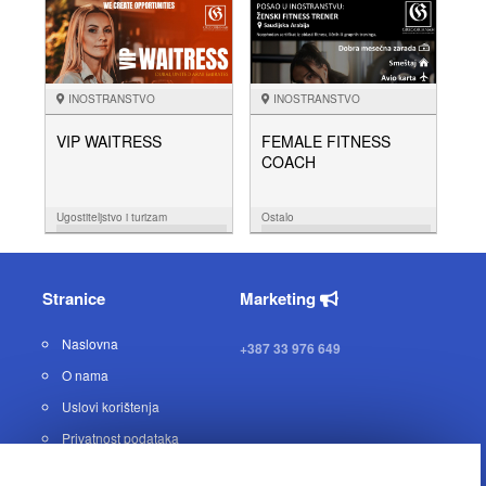
NUDIM
NUDIM
INOSTRANSTVO
INOSTRANSTVO
VIP WAITRESS
FEMALE FITNESS
COACH
Ugostiteljstvo i turizam
Ostalo
10.01.
01.12.
NUDIM
NUDIM
Stranice
Marketing
Naslovna
+387 33 976 649
O nama
Uslovi korištenja
Privatnost podataka
Kontakt