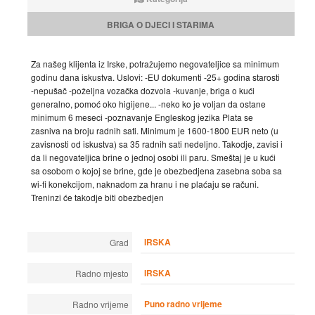
BRIGA O DJECI I STARIMA
Za našeg klijenta iz Irske, potražujemo negovateljice sa minimum
godinu dana iskustva. Uslovi: -EU dokumenti -25+ godina starosti
-nepušač -poželjna vozačka dozvola -kuvanje, briga o kući
generalno, pomoć oko higijene... -neko ko je voljan da ostane
minimum 6 meseci -poznavanje Engleskog jezika Plata se
zasniva na broju radnih sati. Minimum je 1600-1800 EUR neto (u
zavisnosti od iskustva) sa 35 radnih sati nedeljno. Takodje, zavisi i
da li negovateljica brine o jednoj osobi ili paru. Smeštaj je u kući
sa osobom o kojoj se brine, gde je obezbedjena zasebna soba sa
wi-fi konekcijom, naknadom za hranu i ne plaćaju se računi.
Treninzi će takodje biti obezbedjen
IRSKA
Grad
IRSKA
Radno mjesto
Puno radno vrijeme
Radno vrijeme