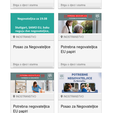
Briga o djeci i starima
Briga o djeci i starima
10.12.
16.10.
NUDIM
NUDIM
INOSTRANSTVO
INOSTRANSTVO
Posao za Negovateljice
Potrebna negovateljica
EU papiri
Briga o djeci i starima
Briga o djeci i starima
15.08.
01.08.
NUDIM
NUDIM
INOSTRANSTVO
INOSTRANSTVO
Potrebna negovateljica
Posao za Negovateljice
EU papiri