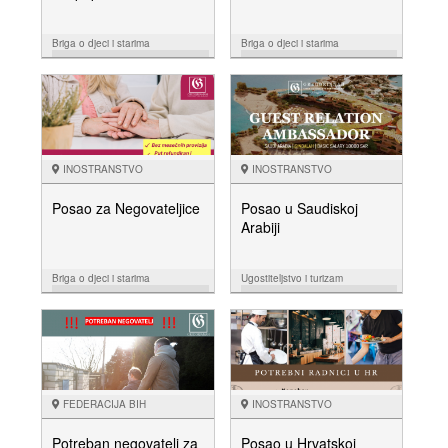
Briga o djeci i starima
Briga o djeci i starima
16.07.
18.06.
NUDIM
NUDIM
INOSTRANSTVO
INOSTRANSTVO
Posao za Negovateljice
Posao u Saudiskoj
Arabiji
Briga o djeci i starima
Ugostiteljstvo i turizam
30.05.
23.05.
NUDIM
NUDIM
FEDERACIJA BIH
INOSTRANSTVO
Potreban negovatelj za
Posao u Hrvatskoj