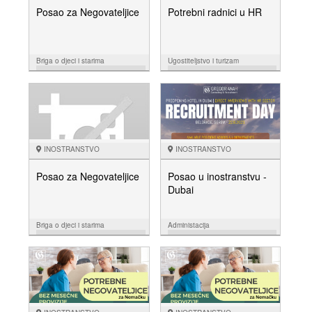
Posao za Negovateljice
Potrebni radnici u HR
Briga o djeci i starima
Ugostiteljstvo i turizam
15.11.
29.09.
NUDIM
NUDIM
INOSTRANSTVO
INOSTRANSTVO
Posao za Negovateljice
Posao u inostranstvu -
Dubai
Briga o djeci i starima
Administacija
29.09.
11.08.
NUDIM
NUDIM