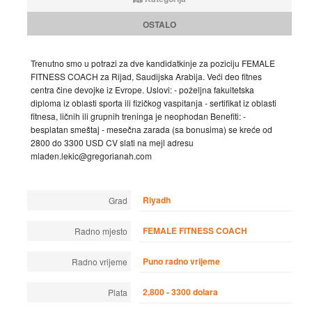
OSTALO
Trenutno smo u potrazi za dve kandidatkinje za poziciju FEMALE
FITNESS COACH za Rijad, Saudijska Arabija. Veći deo fitnes
centra čine devojke iz Evrope. Uslovi: - poželjna fakultetska
diploma iz oblasti sporta ili fizičkog vaspitanja - sertifikat iz oblasti
fitnesa, ličnih ili grupnih treninga je neophodan Benefiti: -
besplatan smeštaj - mesečna zarada (sa bonusima) se kreće od
2800 do 3300 USD CV slati na mejl adresu
mladen.lekic@gregorianah.com
Riyadh
Grad
FEMALE FITNESS COACH
Radno mjesto
Puno radno vrijeme
Radno vrijeme
2,800 - 3300 dolara
Plata