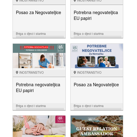
INOSTRANSTVO
INOSTRANSTVO
Posao za Negovateljice
Potrebna negovateljica
EU papiri
Briga o djeci i starima
Briga o djeci i starima
15.08.
01.08.
NUDIM
NUDIM
INOSTRANSTVO
INOSTRANSTVO
Potrebna negovateljica
Posao za Negovateljice
EU papiri
Briga o djeci i starima
Briga o djeci i starima
16.07.
18.06.
NUDIM
NUDIM