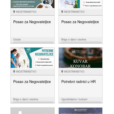
INOSTRANSTVO
INOSTRANSTVO
Posao za Negovateljice
Posao za Negovateljice
Ostalo
Briga o djeci i starima
14.02.
19.01.
NUDIM
NUDIM
INOSTRANSTVO
INOSTRANSTVO
Posao za Negovateljice
Potrebni radnici u HR
Briga o djeci i starima
Ugostiteljstvo i turizam
15.11.
29.09.
NUDIM
NUDIM