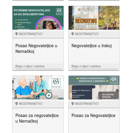
08.06.
08.06.
NUDIM
NUDIM
INOSTRANSTVO
INOSTRANSTVO
Posao Negovateljice u
Negovateljice u Irskoj
Nemačkoj
Briga o djeci i starima
Briga o djeci i starima
25.05.
10.05.
NUDIM
NUDIM
INOSTRANSTVO
INOSTRANSTVO
Posao za negovateljice
Posao za Negovateljice
u Nemačkoj