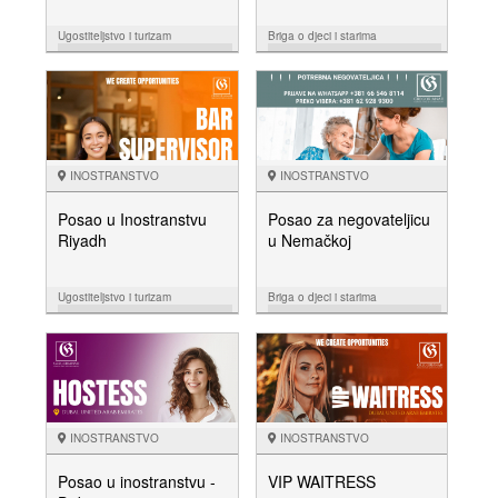
Ugostiteljstvo i turizam
Briga o djeci i starima
03.03.
14.02.
NUDIM
NUDIM
INOSTRANSTVO
INOSTRANSTVO
Posao u Inostranstvu
Posao za negovateljicu
Riyadh
u Nemačkoj
Ugostiteljstvo i turizam
Briga o djeci i starima
14.02.
27.01.
NUDIM
NUDIM
INOSTRANSTVO
INOSTRANSTVO
Posao u inostranstvu -
VIP WAITRESS