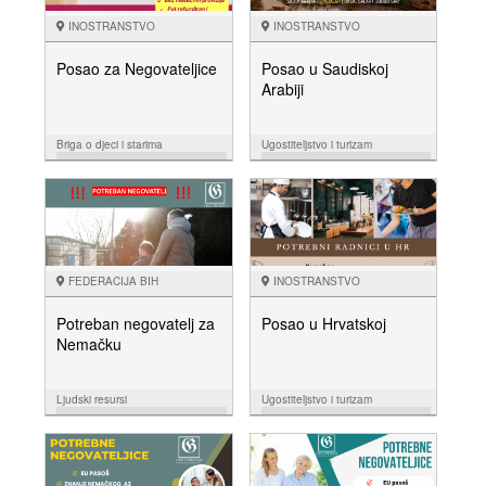
INOSTRANSTVO
INOSTRANSTVO
Posao za Negovateljice
Posao u Saudiskoj
Arabiji
Briga o djeci i starima
Ugostiteljstvo i turizam
30.05.
23.05.
NUDIM
NUDIM
FEDERACIJA BIH
INOSTRANSTVO
Potreban negovatelj za
Posao u Hrvatskoj
Nemačku
Ljudski resursi
Ugostiteljstvo i turizam
16.05.
10.04.
NUDIM
NUDIM