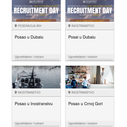
NUDIM
NUDIM
FEDERACIJA BIH
INOSTRANSTVO
Posao u Dubaiu
Posai u Dubaiu
Ugostiteljstvo i turizam
Ugostiteljstvo i turizam
14.07.
05.07.
NUDIM
NUDIM
INOSTRANSTVO
INOSTRANSTVO
Posao u Inostranstvu
Posao u Crnoj Gori
Ugostiteljstvo i turizam
Ugostiteljstvo i turizam