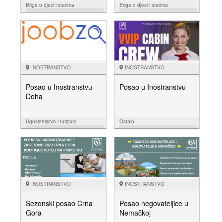
Briga o djeci i starima
Briga o djeci i starima
25.04.
13.04.
NUDIM
NUDIM
INOSTRANSTVO
INOSTRANSTVO
Posao u Inostranstvu -
Posao u Inostranstvu
Doha
Ugostiteljstvo i turizam
Ostalo
04.04.
03.03.
NUDIM
NUDIM
INOSTRANSTVO
INOSTRANSTVO
Sezonski posao Crna
Posao negovateljice u
Gora
Nemačkoj