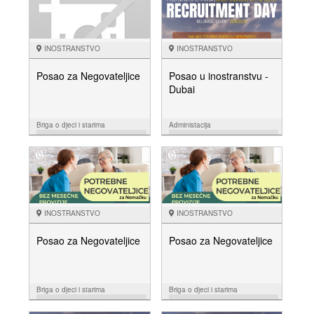
INOSTRANSTVO
INOSTRANSTVO
Posao za Negovateljice
Posao u inostranstvu -
Dubai
Briga o djeci i starima
Administacija
29.09.
11.08.
NUDIM
NUDIM
INOSTRANSTVO
INOSTRANSTVO
Posao za Negovateljice
Posao za Negovateljice
Briga o djeci i starima
Briga o djeci i starima
27.07.
25.07.